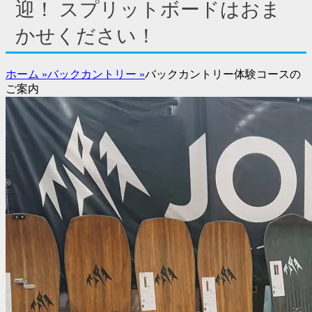
ド
迎！ スプリットボードはおま
バ
かせください！
ー
コ
ン
ホーム
»
バックカントリー
»
バックカントリー体験コースの
テ
ご案内
ン
ツ
を
表
示