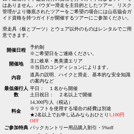
はありません。パウダー滑走を主目的としたツアー、リスク
管理がより徹底されたツアーをご希望の場合には山岳協会ガ
イド資格を持つガイドが開催するツアーにご参加ください。
滑走具（板とブーツ）とウェア以外のものはレンタルでご用
意できます。
予約制
開催日程
※ご希望日をご連絡ください。
主に岐阜・奥美濃エリア
開催地
※当日のコンディションによります。
道具の説明、ハイクと滑走、基本的な安全知識
内容
の案内など
最低催行人
平日： １名から開催
数
土日祝日： ２名以上で開催
14,300円/人（税込）
※リフトを使用する場合の経費は別途
料金
★2名以上でお申し込みならおひとり
1,100円
OFF
ご参加特典
バックカントリー用品購入割引・
5%off