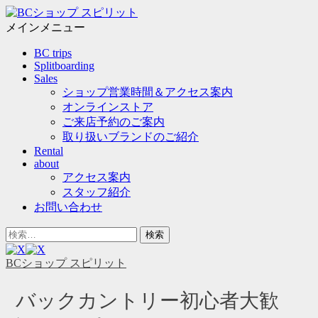
メ
ニ
メインメニュー
ュ
コ
BC trips
ー
ン
Splitboarding
テ
Sales
ン
ショップ営業時間＆アクセス案内
ツ
オンラインストア
へ
ご来店予約のご案内
ス
取り扱いブランドのご紹介
キ
Rental
ッ
about
プ
アクセス案内
スタッフ紹介
お問い合わせ
ヘ
検
ッ
索
ダ
対
BCショップ スピリット
ー
象:
サ
バックカントリー初心者大歓
イ