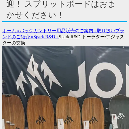
ド
迎！ スプリットボードはおま
バ
かせください！
ー
コ
ン
ホーム
»
バックカントリー用品販売のご案内
»
取り扱いブラ
テ
ンドのご紹介
»
Spark R&D
»
Spark R&D トーラダー/アジャス
ン
ターの交換
ツ
を
表
示