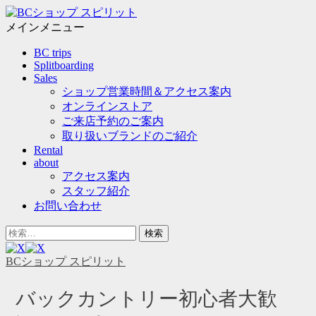
メ
ニ
メインメニュー
ュ
コ
BC trips
ー
ン
Splitboarding
テ
Sales
ン
ショップ営業時間＆アクセス案内
ツ
オンラインストア
へ
ご来店予約のご案内
ス
取り扱いブランドのご紹介
キ
Rental
ッ
about
プ
アクセス案内
スタッフ紹介
お問い合わせ
ヘ
検
ッ
索
ダ
対
BCショップ スピリット
ー
象:
サ
バックカントリー初心者大歓
イ