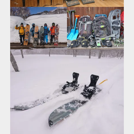
を
表
示