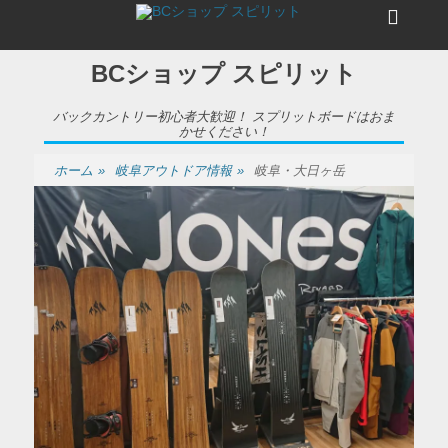
メ
ヘ
ニ
ュ
ッ
ー
BCショップ スピリット
ダ
ー
バックカントリー初心者大歓迎！ スプリットボードはおま
かせください！
サ
ホーム
»
岐阜アウトドア情報
»
岐阜・大日ヶ岳
イ
ド
バ
ー
コ
ン
テ
ン
ツ