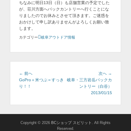
ちなみに明日13日（日）も店舗営業の予定でした
が、荘川方面へバックカントリーへ行くことにな
りましたのでお休みとさせて頂きます。ご迷惑を
おかけして申し訳ありませんがよろしくお願い致
します。
カテゴリー
岐阜アウトドア情報
投
過
次
← 前へ
次へ →
去
の
GoPro＋米つぶ＝すっき
岐阜・三方岩岳バックカ
稿
の
投
り！！
ントリー（白谷）
ナ
投
稿:
2013/01/15
稿:
ビ
ゲ
ー
Copyright © 2026
BCショップ スピリット
. All Rights
Reserved.