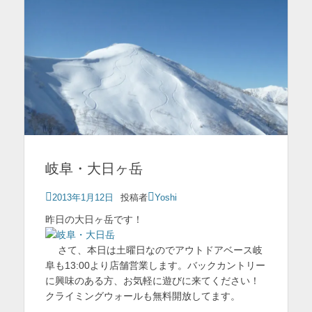
岐阜・大日ヶ岳
投
2013年1月12日
投稿者
Yoshi
稿
昨日の大日ヶ岳です！
日
さて、本日は土曜日なのでアウトドアベース岐
阜も13:00より店舗営業します。バックカントリー
に興味のある方、お気軽に遊びに来てください！
クライミングウォールも無料開放してます。