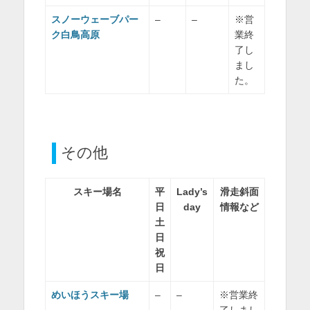
スノーウェーブパー
–
–
※営
ク白鳥高原
業終
了し
まし
た。
その他
スキー場名
平
Lady’s
滑走斜面
日
day
情報など
土
日
祝
日
めいほうスキー場
–
–
※営業終
了しまし