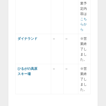
業予
定内
容は
こち
らか
ら
ダイナランド
–
–
※営
業終
了し
まし
た。
ひるがの高原
–
–
※営
スキー場
業終
了し
まし
た。