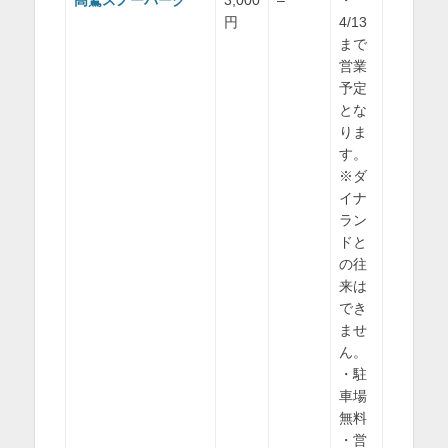
円
4/13
まで
営業
予定
とな
りま
す。
※ダ
イナ
ラン
ドと
の往
来は
でき
ませ
ん。
・駐
車場
無料
・営