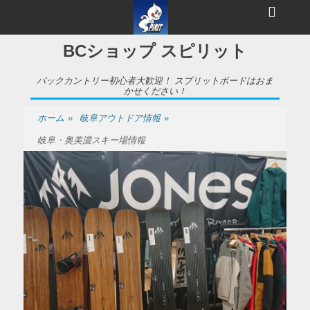
メ
ヘ
ニ
ュ
ッ
ー
BCショップ スピリット
ダ
ー
バックカントリー初心者大歓迎！ スプリットボードはおま
かせください！
サ
ホーム
»
岐阜アウトドア情報
»
イ
岐阜・奥美濃スキー場情報
ド
バ
ー
コ
ン
テ
ン
ツ