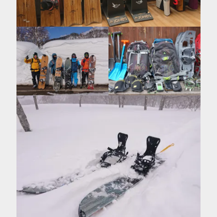
を
表
示