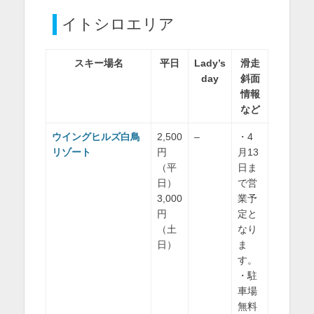
イトシロエリア
スキー場名
平日
Lady’s
滑走
day
斜面
情報
など
ウイングヒルズ白鳥
2,500
–
・4
リゾート
円
月13
（平
日ま
日）
で営
3,000
業予
円
定と
（土
なり
日）
ま
す。
・駐
車場
無料