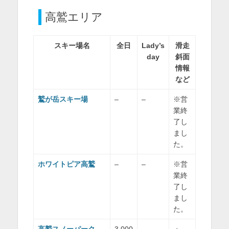
高鷲エリア
スキー場名
全日
Lady’s
滑走
day
斜面
情報
など
鷲が岳スキー場
–
–
※営
業終
了し
まし
た。
ホワイトピア高鷲
–
–
※営
業終
了し
まし
た。
高鷲スノーパーク
3,000
–
・