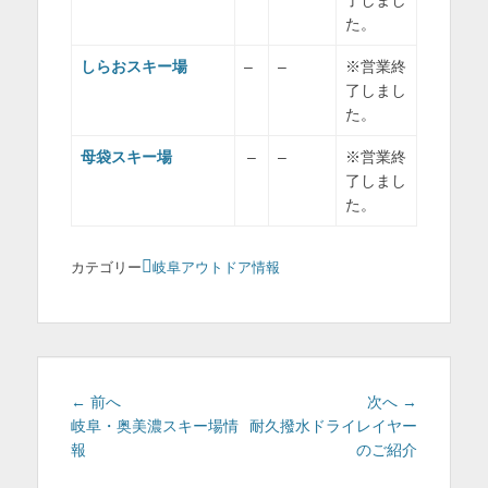
た。
しらおスキー場
–
–
※営業終
了しまし
た。
母袋スキー場
–
–
※営業終
了しまし
た。
カテゴリー
岐阜アウトドア情報
投
過
次
← 前へ
次へ →
去
の
岐阜・奥美濃スキー場情
耐久撥水ドライレイヤー
稿
の
投
報
のご紹介
ナ
投
稿: