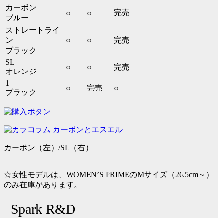
カーボン
完売
○
○
ブルー
ストレートライ
ン
○
○
完売
ブラック
SL
○
○
完売
オレンジ
1
○
完売
○
ブラック
カーボン（左）/SL（右）
☆女性モデルは、WOMEN’S PRIMEのMサイズ（26.5cm～）
のみ在庫があります。
Spark R&D