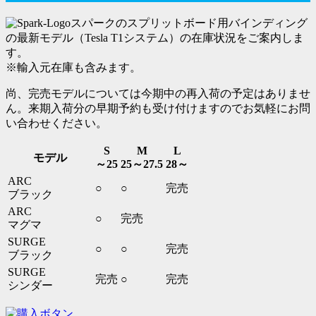
スパークのスプリットボード用バインディング
の最新モデル（Tesla T1システム）の在庫状況をご案内しま
す。
※
輸入元在庫も含みます。
尚、完売モデルについては今期中の再入荷の予定はありませ
ん。来期入荷分の早期予約も受け付けますのでお気軽にお問
い合わせください。
S
M
L
モデル
～25
25～27.5
28～
ARC
○
○
完売
ブラック
ARC
○
完売
マグマ
SURGE
○
○
完売
ブラック
SURGE
完売
○
完売
シンダー