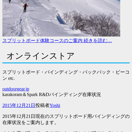
スプリットボード体験コースのご案内
続きを読む…
オンラインストア
スプリットボード・バインディング・バックパック・ビーコ
ン etc.
outdoorgear.jp
karakoram＆Spark R&Dバインディング在庫状況
投
2015年12月21日
投稿者
Yoshi
稿
2015年12月21日現在のスプリットボード用バインディングの
日
在庫状況をご案内します。