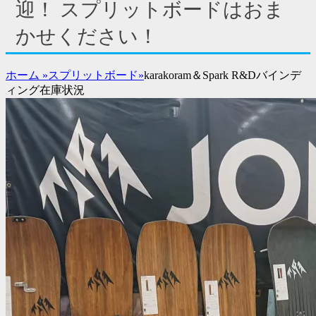
ド
迎！ スプリットボードはおま
バ
かせください！
ー
コ
ン
ホーム
»
スプリットボード
»
karakoram＆Spark R&Dバインデ
テ
ィング在庫状況
ン
ツ
を
表
示