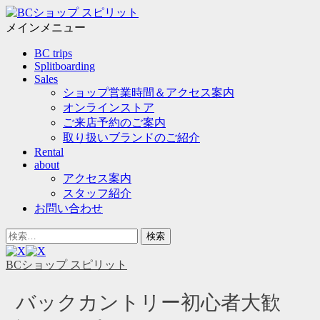
メ
ニ
メインメニュー
ュ
コ
BC trips
ー
ン
Splitboarding
テ
Sales
ン
ショップ営業時間＆アクセス案内
ツ
オンラインストア
へ
ご来店予約のご案内
ス
取り扱いブランドのご紹介
キ
Rental
ッ
about
プ
アクセス案内
スタッフ紹介
お問い合わせ
ヘ
検
ッ
索
ダ
対
BCショップ スピリット
ー
象:
サ
バックカントリー初心者大歓
イ