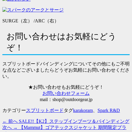
SURGE（左） /ARC（右）
お問い合わせはお気軽にどう
ぞ！
スプリットボードバインディングについてその他にもご不明
な点などございましたらどうぞお気軽にお問い合わせくださ
い。
★お問い合わせもお気軽にどうぞ！
お問い合わせフォーム
mail：shop@outdoorgear.jp
カテゴリー
スプリットボード
タグ
karakoram
、
Spark R&D
過
← 前へ
SALE!!【K2】ステップインブーツ＆バインディング
投
去
次
次へ →
【Mammut】ゴアテックスジャケット 期間限定プラ