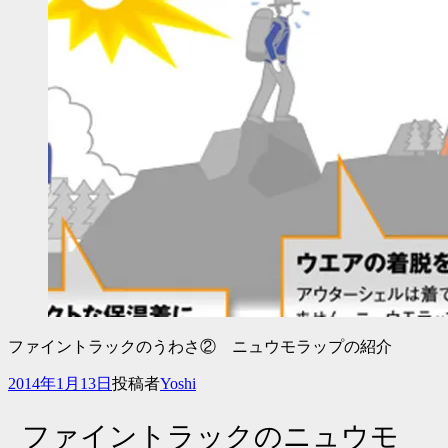
ファイントラックのうわさ② ニュウモラップの紹介
投
2014年1月13日
投稿者
Yoshi
稿
日
ファイントラックのニュウモ