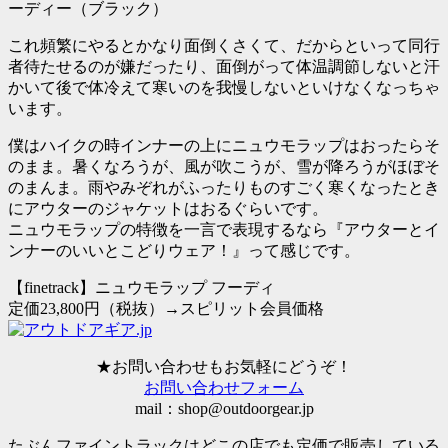
ーディー（ブラック）
これ頻繁にやるとかなり面倒くさくて、だからといって同行
者待たせるのが嫌だったり、
面倒がって体温調節しないと汗
かいて後で体冷えて寒い
のを我慢しないといけなくなっちゃ
います。
僕はハイクの時インナーの上にニュウモラップはおったらそ
のまま。暑くなろうが、風が吹こうが、雪が降ろうがほぼそ
のまんま。雨やみぞれがふったりものすごく寒くなったとき
にアウターのジャケットはおるぐらいです。
ニュウモラップの特徴を一言で表現するなら『アウターとイ
ンナーのいいとこどりウェア！』って感じです。
【finetrack】ニュウモラップ フーディ
定価23,800円（税抜）→
スピリット会員価格
★お問い合わせもお気軽にどうぞ！
お問い合わせフォーム
mail：shop@outdoorgear.jp
たぶんファイントラックはどこの店でも定価で販売している