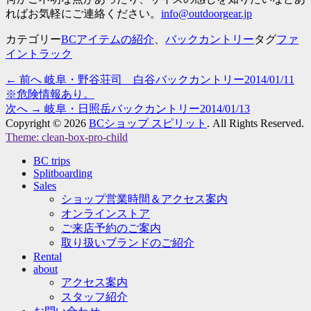
ればお気軽にご連絡ください。
info@outdoorgear.jp
カテゴリー
BCアイテムの紹介
、
バックカントリー
タグ
ファ
イントラック
過
← 前へ
岐阜・野谷荘司 白谷バックカントリー2014/01/11
投
去
※危険情報あり。
稿
の
次
次へ →
岐阜・日照岳バックカントリー2014/01/13
投
の
Copyright © 2026
BCショップ スピリット
. All Rights Reserved.
ナ
Theme: clean-box-pro-child
稿:
投
上
稿:
ビ
BC trips
に
Splitboarding
ス
ゲ
Sales
ク
ショップ営業時間＆アクセス案内
ロ
ー
オンラインストア
ー
ご来店予約のご案内
ル
シ
取り扱いブランドのご紹介
Rental
ョ
about
アクセス案内
ン
スタッフ紹介