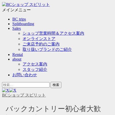
メ
ニ
メインメニュー
ュ
コ
BC trips
ー
ン
Splitboarding
テ
Sales
ン
ショップ営業時間＆アクセス案内
ツ
オンラインストア
へ
ご来店予約のご案内
ス
取り扱いブランドのご紹介
キ
Rental
ッ
about
プ
アクセス案内
スタッフ紹介
お問い合わせ
ヘ
検
ッ
索
ダ
対
BCショップ スピリット
ー
象:
サ
バックカントリー初心者大歓
イ