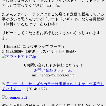
もし買うならスピリットのオンラインストア『アウトドアギ
ア.jp』で買ってください m(_ _)m
たぶんファイントラックはどこの店でも定価で販売している
事が多いと思うんですが
『アウトドアギア.jp』なら会員登録
（無料）するだけで、あらお得！
リピートしてくださるお客様もたくさんいらっしゃいます
よ。
【finetrack】ニュウモラップ フーディ
定価23,800円（税抜）→
スピリット会員価格
★お問い合わせもお気軽にどうぞ！
お問い合わせフォーム
mail：shop@outdoorgear.jp
※
旧モデルも、サイズやカラーは限定されますがまだ販売し
ています。
（2014/11/27)
何かご不明な点があったり、サイズの感じを知りたいなどあ