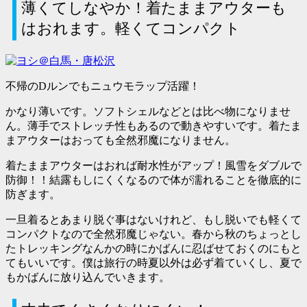
薄くてしなやか！着たままアウターも
はおれます。軽くてコンパクト
不帰のDルンでもニュウモラップ活躍！
かなり薄いです。ソフトシェルなどとは比べ物になりませ
ん。薄手でストレッチ性もあるので動きやすいです。着たま
まアウターはおっても全然邪魔になりません。
着たままアウターはおれば耐水性がアップ！風雪をダブルで
防御！！結露もしにくくなるので体が濡れることを徹底的に
防ぎます。
一旦着るとあまり脱ぐ事はないけれど、もし脱いでも軽くて
コンパクトなので全然邪魔じゃない。春から秋のちょっとし
たトレッキングなんかの時にかばんに忍ばせておくのにもと
てもいいです。僕は旅行の時夏以外は必ず着ていくし、夏で
もかばんに放り込んでいきます。