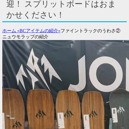
ド
迎！ スプリットボードはおま
バ
かせください！
ー
コ
ン
ホーム
»
BCアイテムの紹介
»
ファイントラックのうわさ②
テ
ニュウモラップの紹介
ン
ツ
を
表
示