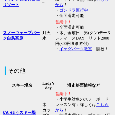
–
リゾート
から
！
・
ゴンドラ運行中
！
・全面滑走可能！
営業中！
・全面滑走可能！
スノーウェーブパー
月火
・木、金曜日：男(ダン)デー＆
ク白鳥高原
水
レディースDAY リフト2000
円(800円食事券付)
・
イケダパーク教室
開校！
その他
Lady’s
スキー場名
滑走斜面情報など
day
営業中！
・小学生対象のスノーボード
木
レッスン有：詳しくは
こちら
カッ
から
！
めいほうスキー場