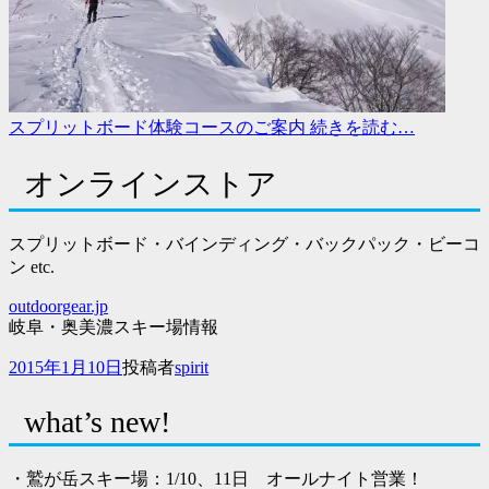
スプリットボード体験コースのご案内
続きを読む…
オンラインストア
スプリットボード・バインディング・バックパック・ビーコ
ン etc.
outdoorgear.jp
岐阜・奥美濃スキー場情報
投
2015年1月10日
投稿者
spirit
稿
日
what’s new!
・鷲が岳スキー場：1/10、11日 オールナイト営業！