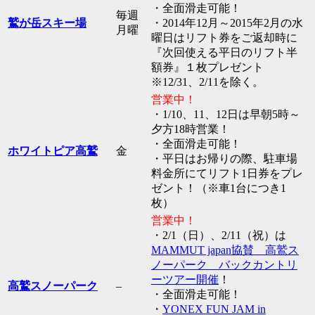
・全面滑走可能！
毎週
鷲が岳スキー場
・2014年12月～2015年2月の水
月曜
曜日はリフト券をご返却時に
『次回使える平日のリフト半
額券』１枚プレゼント
※12/31、2/11を除く。
営業中！
・1/10、11、12日は早朝5時～
夕方18時営業！
・全面滑走可能！
ホワイトピア高鷲
金
・平日はお帰りの際、駐車場
料金所にてリフト1日券をプレ
ゼント！（※車1台につき1
枚）
営業中！
・2/1（日）、2/11（祝）は
MAMMUT japan協賛 高鷲ス
ノーパーク バックカントリ
ーツアー開催
！
高鷲スノーパーク
–
・全面滑走可能！
・
YONEX FUN JAM in