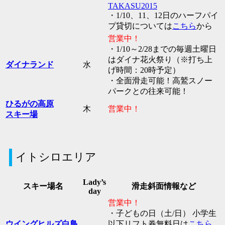
TAKASU2015
・1/10、11、12日のハーフパイ
プ貸切については
こちら
から
営業中！
・1/10～2/28までの毎週土曜日
はダイナ花火祭り（※打ち上
ダイナランド
水
げ時間：20時予定）
・全面滑走可能！高鷲スノー
パークとの往来可能！
ひるがの高原
木
営業中！
スキー場
イトシロエリア
Lady’s
スキー場名
滑走斜面情報など
day
営業中！
・子どもの日（土/日） 小学生
ウイングヒルズ白鳥
以下リフト券無料日は
こちら