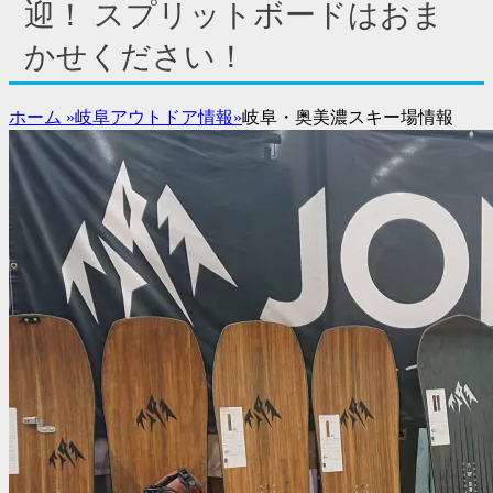
ド
迎！ スプリットボードはおま
バ
かせください！
ー
コ
ン
ホーム
»
岐阜アウトドア情報
»
岐阜・奥美濃スキー場情報
テ
ン
ツ
を
表
示