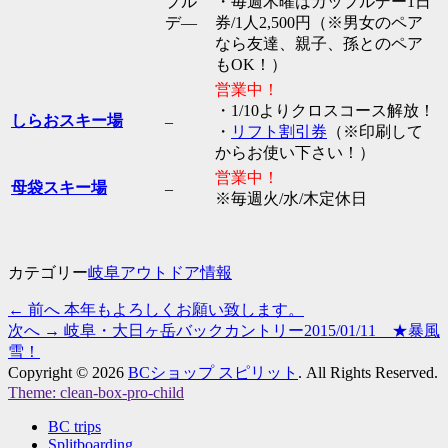
プル
・毎週木曜はカップルデー1日
デ―
券/1人2,500円（※男女のペア
なら友達、親子、孫とのペア
もOK！）
営業中！
・1/10よりクロスコース解放！
しらおスキー場
–
・
リフト割引券
（※印刷して
からお使い下さい！）
営業中！
母袋スキー場
–
※毎週火/水/木定休日
カテゴリー
岐阜アウトドア情報
過
← 前へ
本年もよろしくお願い致します。
投
去
次
次へ →
岐阜・大日ヶ岳バックカントリー2015/01/11 ★暴風
稿
の
の
雪！
投
投
Copyright © 2026
BCショップ スピリット
. All Rights Reserved.
ナ
Theme: clean-box-pro-child
稿:
稿:
上
ビ
BC trips
に
Splitboarding