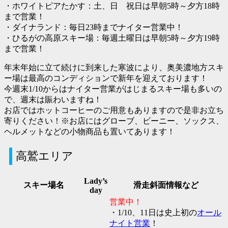
・ホワイトピアたかす：土、日 祝日は早朝5時～夕方18時
まで営業！
・ダイナランド：毎日23時までナイター営業中！
・ひるがの高原スキー場：毎週土曜日は早朝5時～夕方19時
まで営業！
年末年始に立て続けに到来した寒波により、奥美濃地方スキ
ー場は最高のコンディションで新年を迎えております！
今週末1/10からはナイター営業がはじまるスキー場も多いの
で、週末は賑わいますね！
お店ではホットコーヒーのご用意もありますので是非お立ち
寄りください！※お店にはグローブ、ビーニー、ソックス、
ヘルメットなどの小物商品も置いてあります！
高鷲エリア
Lady’s
スキー場名
滑走斜面情報など
day
営業中！
・1/10、11日は史上初の
オール
ナイト営業
！