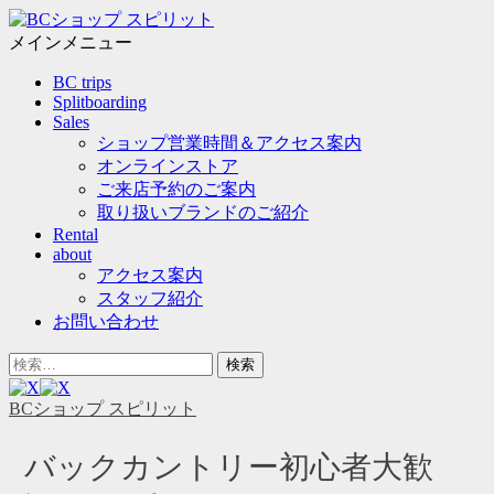
メ
ニ
メインメニュー
ュ
コ
BC trips
ー
ン
Splitboarding
テ
Sales
ン
ショップ営業時間＆アクセス案内
ツ
オンラインストア
へ
ご来店予約のご案内
ス
取り扱いブランドのご紹介
キ
Rental
ッ
about
プ
アクセス案内
スタッフ紹介
お問い合わせ
ヘ
検
ッ
索
ダ
対
BCショップ スピリット
ー
象:
サ
バックカントリー初心者大歓
イ