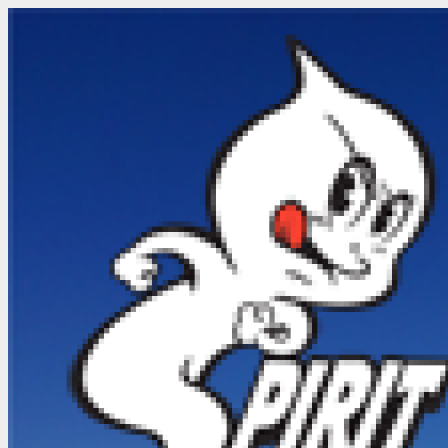
メ
ニ
ュ
ー