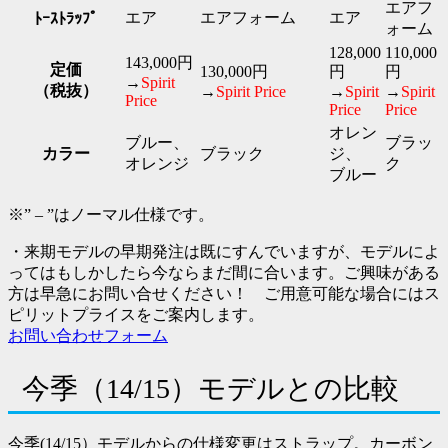
エアフ
エア
エアフォーム
エア
ﾄｰｽﾄﾗｯﾌﾟ
ォーム
128,000
110,000
143,000円
定価
130,000円
円
円
→
Spirit
（税抜）
→
Spirit Price
→
Spirit
→
Spirit
Price
Price
Price
オレン
ブルー、
ブラッ
カラー
ブラック
ジ、
オレンジ
ク
ブルー
※” – ”はノーマル仕様です。
・来期モデルの早期発注は既にすんでいますが、モデルによ
ってはもしかしたら今ならまだ間に合います。ご興味がある
方は早急にお問い合せください！ ご用意可能な場合にはス
ピリットプライスをご案内します。
お問い合わせフォーム
今季（14/15）モデルとの比較
今季(14/15）モデルからの仕様変更はストラップ。カーボン