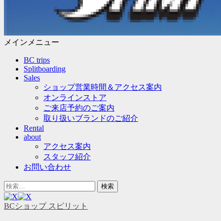
メインメニュー
コ
BC trips
ン
Splitboarding
テ
Sales
ン
ショップ営業時間＆アクセス案内
ツ
オンラインストア
へ
ご来店予約のご案内
ス
取り扱いブランドのご紹介
キ
Rental
ッ
about
プ
アクセス案内
スタッフ紹介
お問い合わせ
ヘ
検
ッ
索
ダ
対
BCショップ スピリット
ー
象: