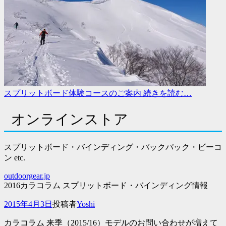
スプリットボード体験コースのご案内
続きを読む…
オンラインストア
スプリットボード・バインディング・バックパック・ビーコ
ン etc.
outdoorgear.jp
2016カラコラム スプリットボード・バインディング情報
投
2015年4月3日
投稿者
Yoshi
稿
カラコラム 来季（2015/16）モデルのお問い合わせが増えて
日