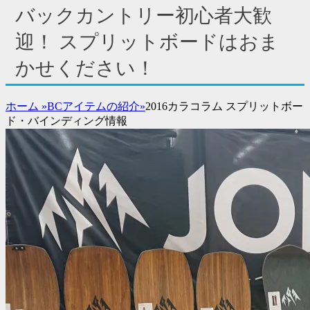
サ
バックカントリー初心者大歓
イ
ド
迎！ スプリットボードはおま
バ
かせください！
ー
コ
ン
ホーム
»
BCアイテムの紹介
»
2016カラコラム スプリットボー
テ
ド・バインディング情報
ン
ツ
を
表
示