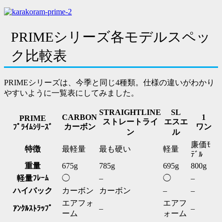
PRIMEシリーズ各モデルスペッ
ク比較表
PRIMEシリーズは、今季と同じ4種類。仕様の違いがわかり
やすいように一覧表にしてみました。
STRAIGHTLINE
SL
CARBON
1
PRIME
ストレートライ
エスエ
カーボン
ワン
ﾌﾟﾗｲﾑｼﾘｰｽﾞ
ン
ル
廉価ﾓ
特徴
最軽量
最も硬い
軽量
ﾃﾞﾙ
重量
675g
785g
695g
800g
軽量ﾌﾚｰﾑ
◯
–
◯
–
ハイバック
カーボン
カーボン
–
–
エアフォ
エアフ
ｱﾝｸﾙｽﾄﾗｯﾌﾟ
–
–
ーム
ォーム