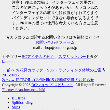
注意！ PRIORの板は、インターフェイス用のビ
ス穴の間隔にばらつきがあるため、カラコラムの
インターフェイスの取り付け位置がずれてうまく
バインディングセットできない場合があるようで
す。PRIORの板での使用を考えている方はご注意
ください。
★カラコラムに関するお問い合わせはお気軽にどうぞ！
お問い合わせフォーム
mail：shop@outdoorgear.jp
カテゴリー
BCアイテムの紹介
、
スプリットボード
タグ
karakoram
過
← 前へ
お花見カヤック・SUP・ラフティング体験のご案内
投
2015/04/12
去
次
稿
次へ →
JETBOILガス缶回収及び無償交換のお知らせ
の
の
Copyright © 2026
BCショップ スピリット
. All Rights Reserved.
投
ナ
Theme: clean-box-pro-child
投
稿:
上
稿:
BC trips
ビ
に
Splitboarding
ス
Sales
ゲ
ク