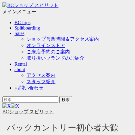
メ
ニ
メインメニュー
ュ
コ
BC trips
ー
ン
Splitboarding
テ
Sales
ン
ショップ営業時間＆アクセス案内
ツ
オンラインストア
へ
ご来店予約のご案内
ス
取り扱いブランドのご紹介
キ
Rental
ッ
about
プ
アクセス案内
スタッフ紹介
お問い合わせ
ヘ
検
ッ
索
ダ
対
BCショップ スピリット
ー
象:
サ
バックカントリー初心者大歓
イ