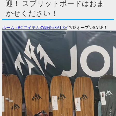
ド
迎！ スプリットボードはおま
バ
かせください！
ー
コ
ン
ホーム
»
BCアイテムの紹介
»
SALE
»
17/18オープンSALE！
テ
ン
ツ
を
表
示