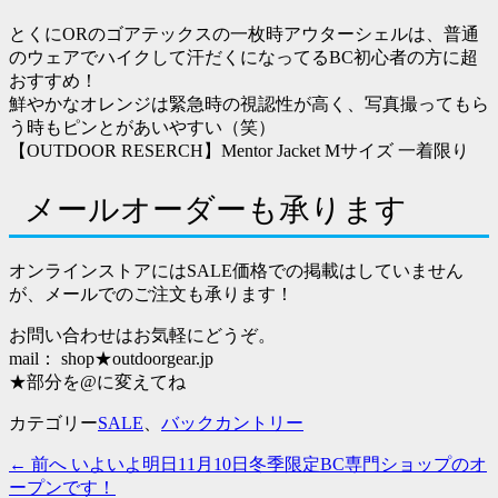
とくにORのゴアテックスの一枚時アウターシェルは、普通
のウェアでハイクして汗だくになってるBC初心者の方に超
おすすめ！
鮮やかなオレンジは緊急時の視認性が高く、写真撮ってもら
う時もピンとがあいやすい（笑）
【OUTDOOR RESERCH】Mentor Jacket Mサイズ 一着限り
メールオーダーも承ります
オンラインストアにはSALE価格での掲載はしていません
が、メールでのご注文も承ります！
お問い合わせはお気軽にどうぞ。
mail： shop★outdoorgear.jp
★部分を@に変えてね
カテゴリー
SALE
、
バックカントリー
過
← 前へ
いよいよ明日11月10日冬季限定BC専門ショップのオ
投
去
ープンです！