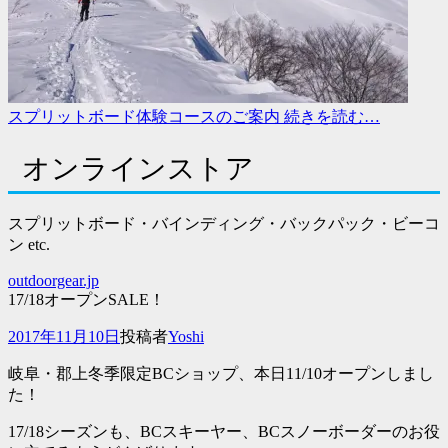
スプリットボード体験コースのご案内
続きを読む…
オンラインストア
スプリットボード・バインディング・バックパック・ビーコ
ン etc.
outdoorgear.jp
17/18オープンSALE！
投
2017年11月10日
投稿者
Yoshi
稿
岐阜・郡上冬季限定BCショップ、本日11/10オープンしまし
日
た！
17/18シーズンも、BCスキーヤー、BCスノーボーダーのお役