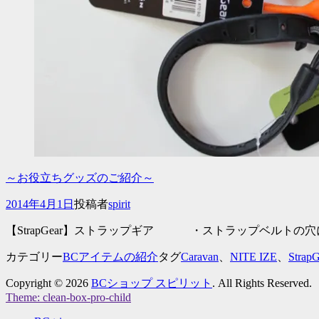
～お役立ちグッズのご紹介～
投
2014年4月1日
投稿者
spirit
稿
【StrapGear】ストラップギア ・ストラップベルト
日
カテゴリー
BCアイテムの紹介
タグ
Caravan
、
NITE IZE
、
StrapG
Copyright © 2026
BCショップ スピリット
. All Rights Reserved.
Theme: clean-box-pro-child
上