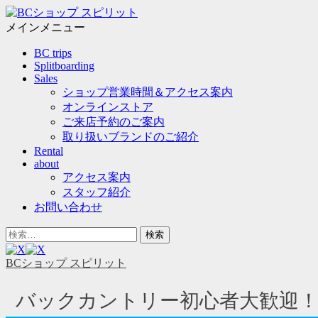
メ
ニ
メインメニュー
ュ
コ
BC trips
ー
ン
Splitboarding
テ
Sales
ン
ショップ営業時間＆アクセス案内
ツ
オンラインストア
へ
ご来店予約のご案内
ス
取り扱いブランドのご紹介
キ
Rental
ッ
about
プ
アクセス案内
スタッフ紹介
お問い合わせ
ヘ
検
ッ
索
ダ
対
BCショップ スピリット
ー
象:
サ
バックカントリー初心者大歓迎！
イ