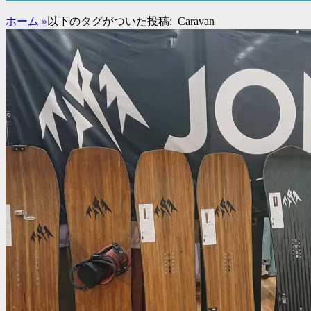
ド
バ
ホーム
»
以下のタグがついた投稿:
Caravan
ー
コ
ン
テ
ン
ツ
を
表
示