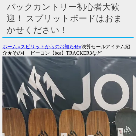
サ
バックカントリー初心者大歓
イ
ド
迎！ スプリットボードはおま
バ
かせください！
ー
コ
ン
ホーム
»
スピリットからのお知らせ
»
決算セールアイテム紹
テ
介★その4 ビーコン【bca】TRACKER3など
ン
ツ
を
表
示