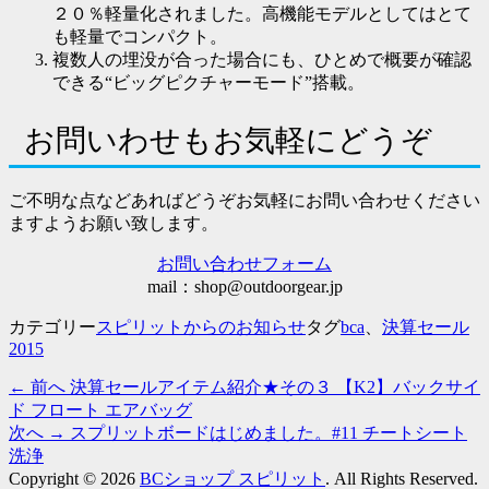
２０％軽量化されました。高機能モデルとしては
とて
も軽量でコンパクト
。
複数人の埋没が合った場合にも、ひとめで概要が確認
できる
“ビッグピクチャーモード”搭載
。
お問いわせもお気軽にどうぞ
ご不明な点などあればどうぞお気軽にお問い合わせください
ますようお願い致します。
お問い合わせフォーム
mail：shop@outdoorgear.jp
カテゴリー
スピリットからのお知らせ
タグ
bca
、
決算セール
2015
過
← 前へ
決算セールアイテム紹介★その３ 【K2】バックサイ
投
去
ド フロート エアバッグ
稿
の
次
次へ →
スプリットボードはじめました。#11 チートシート
投
の
洗浄
ナ
稿:
投
Copyright © 2026
BCショップ スピリット
. All Rights Reserved.