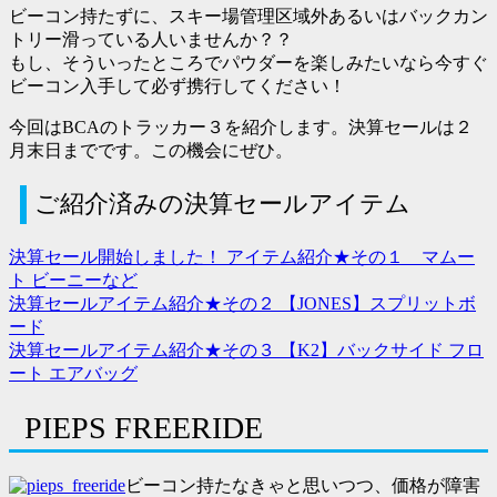
ビーコン持たずに、スキー場管理区域外あるいはバックカン
日
トリー滑っている人いませんか？？
もし、そういったところでパウダーを楽しみたいなら今すぐ
ビーコン入手して必ず携行してください！
今回はBCAのトラッカー３を紹介します。決算セールは２
月末日までです。この機会にぜひ。
ご紹介済みの決算セールアイテム
決算セール開始しました！ アイテム紹介★その１ マムー
ト ビーニーなど
決算セールアイテム紹介★その２ 【JONES】スプリットボ
ード
決算セールアイテム紹介★その３ 【K2】バックサイド フロ
ート エアバッグ
PIEPS FREERIDE
ビーコン持たなきゃと思いつつ、価格が障害