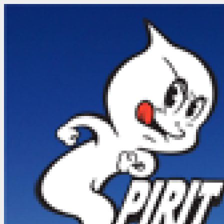
メ
ニ
ュ
ー