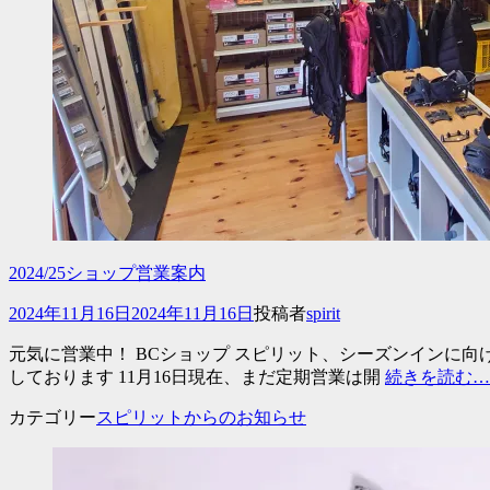
2024/25ショップ営業案内
投
2024年11月16日
2024年11月16日
投稿者
spirit
稿
元気に営業中！ BCショップ スピリット、シーズンインに
日
しております 11月16日現在、まだ定期営業は開
続きを読む…
カテゴリー
スピリットからのお知らせ