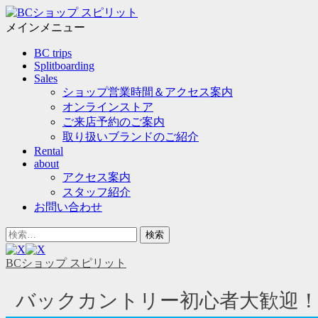
メ
ニ
メインメニュー
ュ
コ
BC trips
ー
ン
Splitboarding
テ
Sales
ン
ショップ営業時間＆アクセス案内
ツ
オンラインストア
へ
ご来店予約のご案内
ス
取り扱いブランドのご紹介
キ
Rental
ッ
about
プ
アクセス案内
スタッフ紹介
お問い合わせ
ヘ
検
ッ
索
ダ
対
BCショップ スピリット
ー
象:
サ
バックカントリー初心者大歓迎！
イ