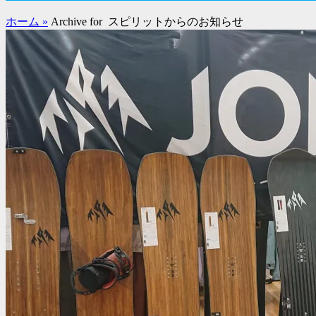
ド
バ
ホーム
»
Archive for
スピリットからのお知らせ
ー
コ
ン
テ
ン
ツ
を
表
示