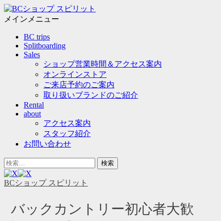
メ
ニ
メインメニュー
ュ
コ
BC trips
ー
ン
Splitboarding
テ
Sales
ン
ショップ営業時間＆アクセス案内
ツ
オンラインストア
へ
ご来店予約のご案内
ス
取り扱いブランドのご紹介
キ
Rental
ッ
about
プ
アクセス案内
スタッフ紹介
お問い合わせ
ヘ
検
ッ
索
ダ
対
BCショップ スピリット
ー
象:
サ
バックカントリー初心者大歓
イ