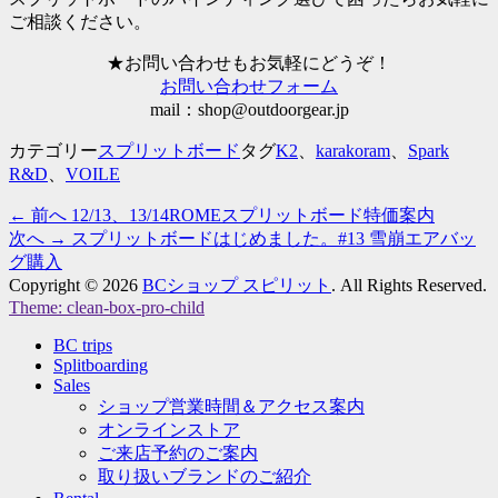
ご相談ください。
★お問い合わせもお気軽にどうぞ！
お問い合わせフォーム
mail：shop@outdoorgear.jp
カテゴリー
スプリットボード
タグ
K2
、
karakoram
、
Spark
R&D
、
VOILE
過
← 前へ
12/13、13/14ROMEスプリットボード特価案内
投
去
次
次へ →
スプリットボードはじめました。#13 雪崩エアバッ
稿
の
の
グ購入
投
投
Copyright © 2026
BCショップ スピリット
. All Rights Reserved.
ナ
Theme: clean-box-pro-child
稿:
稿:
上
ビ
BC trips
に
Splitboarding
ス
ゲ
Sales
ク
ショップ営業時間＆アクセス案内
ロ
ー
オンラインストア
ー
ご来店予約のご案内
ル
シ
取り扱いブランドのご紹介