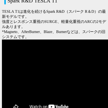
Spark R&D TESLA T1
TESLA T1は進化を続けるSpark R&D（スパーク R＆D）の最
新モデルです。
強度とレスポンス重視のSURGE、軽量化重視のARCの2モデ
ルあります。
*Magneto、AfterBurner、Blaze、Burnerなどは、スパークの旧
システムです。