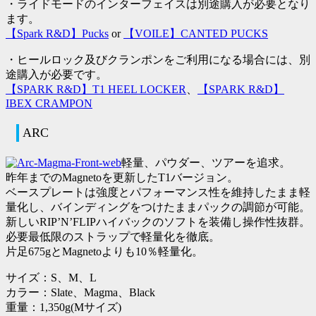
・
ライドモードのインターフェイスは別途購入が必要
となり
ます。
【Spark R&D】Pucks
or
【VOILE】CANTED PUCKS
・ヒールロック及びクランポンをご利用になる場合には、別
途購入が必要です。
【SPARK R&D】T1 HEEL LOCKER
、
【SPARK R&D】
IBEX CRAMPON
ARC
軽量、パウダー、ツアーを追求。
昨年までのMagnetoを更新したT1バージョン。
ベースプレートは強度とパフォーマンス性を維持したまま軽
量化し、バインディングをつけたままパックの調節が可能。
新しいRIP’N’FLIPハイバックのソフトを装備し操作性抜群。
必要最低限のストラップで軽量化を徹底。
片足675gとMagnetoよりも10％軽量化。
サイズ：S、M、L
カラー：Slate、Magma、Black
重量：1,350g(Mサイズ)