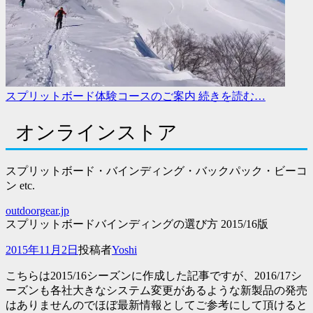
スプリットボード体験コースのご案内
続きを読む…
オンラインストア
スプリットボード・バインディング・バックパック・ビーコ
ン etc.
outdoorgear.jp
スプリットボードバインディングの選び方 2015/16版
投
2015年11月2日
投稿者
Yoshi
稿
こちらは2015/16シーズンに作成した記事ですが、2016/17シ
日
ーズンも各社大きなシステム変更があるような新製品の発売
はありませんのでほぼ最新情報としてご参考にして頂けると