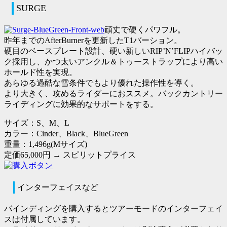
SURGE
頑丈で硬くパワフル。
昨年までのAfterBurnerを更新したT1バーション。
硬目のベースプレート設計、硬い新しいRIP’N’FLIPハイバッ
ク採用し、かつ太いアンクル＆トゥーストラップにより高い
ホールド性を実現。
あらゆる過酷な雪条件でもより優れた操作性を導く。
より大きく、攻めるライダーにおススメ。バックカントリー
ライディングに効果的なサポートをする。
サイズ：S、M、L
カラー：Cinder、Black、BlueGreen
重量：1,496g(Mサイズ)
定価65,000円 →
スピリットプライス
インターフェイスなど
バインディングを購入するとツアーモードのインターフェイ
スは付属しています。