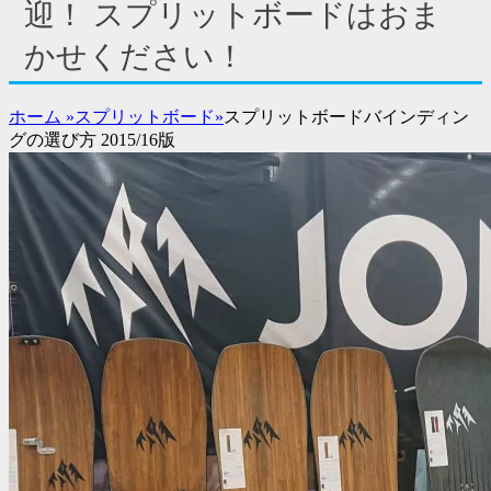
ド
迎！ スプリットボードはおま
バ
かせください！
ー
コ
ン
ホーム
»
スプリットボード
»
スプリットボードバインディン
テ
グの選び方 2015/16版
ン
ツ
を
表
示