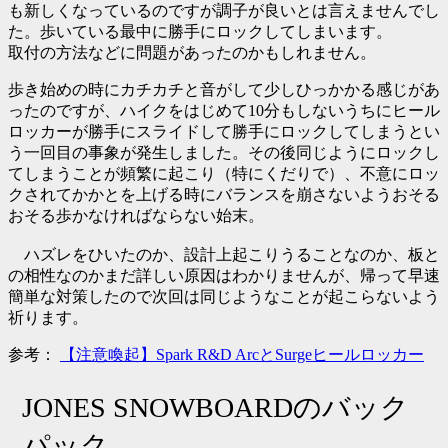
も新しくなっているのですが調子が良いとは言えませんでし
た。歩いている最中に勝手にロックしてしまいます。
取付の方法などに問題があったのかもしれません。
歩き始めの時にカチカチと音がして少しひっかかる感じがあ
ったのですが、ハイクをはじめて10分もしないうちにヒール
ロッカーが勝手にスライドして勝手にロックしてしまうとい
う一回目の事象が発生しました。その後同じようにロックし
てしまうことが頻繁に起こり（特にくだりで）、不意にロッ
クされてかかとを上げる時にバランスを崩さないようおそる
おそる歩かなければならない始末。
ハズレをひいたのか、設計上起こりうることなのか、板と
の相性なのかまだ詳しい原因はわかりませんが、帰って早速
簡単な対策したので次回は同じようなことが起こらないよう
祈ります。
参考：
【注意喚起】Spark R&D ArcとSurgeヒールロッカー
JONES SNOWBOARDのバック
パック