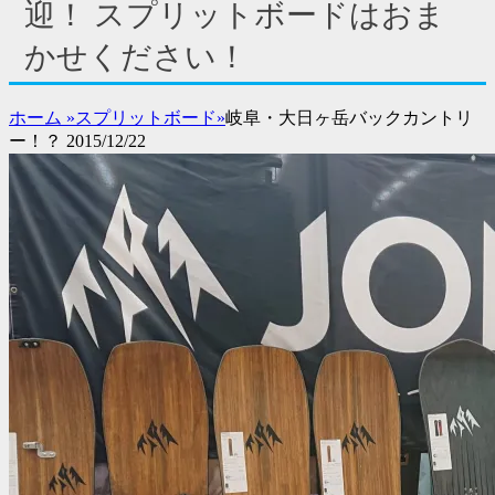
ド
迎！ スプリットボードはおま
バ
かせください！
ー
コ
ン
ホーム
»
スプリットボード
»
岐阜・大日ヶ岳バックカントリ
テ
ー！？ 2015/12/22
ン
ツ
を
表
示