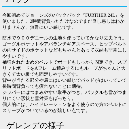
今回初めてジョーンズのバックパック『FURTHER 24L』を
使いました。2時間背負っただけなのでまだ良し悪しはわか
りませんが、無難にいい感じです。
防水で９００デニールの生地を使っていてかなり丈夫そう。
ゴーグルポケットやアバランチギアスペース、ヒップベルト
の両サイドのポケットなどもちゃんとあって収納も非常にし
やすいです。
補強された太めのベルトでボードもしっかり固定でき、スプ
リットボードをAフレーム積みするにもループがちゃんと大
きくて太い板でも固定しやすいです。
背中が当たる部分や肩にはいい感じでパッドがはいっていて
長時間背負っても疲れないことに期待。
ジッパーにはつまみやすい取手がつき、バックルも雪がつま
りにくい形状と雪対策もばっちり。
個人的には、ハイドレーションをよく使うので方のベルトに
スリーブがついているのが嬉しい点です。
ゲレンデの様子