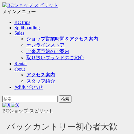
メ
ニ
メインメニュー
ュ
コ
BC trips
ー
ン
Splitboarding
テ
Sales
ン
ショップ営業時間＆アクセス案内
ツ
オンラインストア
へ
ご来店予約のご案内
ス
取り扱いブランドのご紹介
キ
Rental
ッ
about
プ
アクセス案内
スタッフ紹介
お問い合わせ
ヘ
検
ッ
索
ダ
対
BCショップ スピリット
ー
象:
サ
バックカントリー初心者大歓
イ