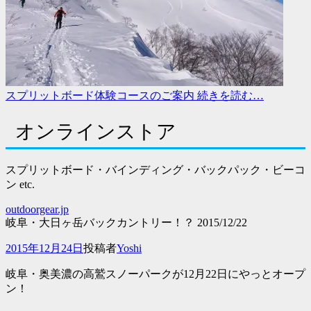
スプリットボード体験コースのご案内
続きを読む…
オンラインストア
スプリットボード・バインディング・バックパック・ビーコ
ン etc.
outdoorgear.jp
岐阜・大日ヶ岳バックカントリー！？ 2015/12/22
投
2015年12月24日
投稿者
Yoshi
稿
岐阜・奥美濃の高鷲スノーパークが12月22日にやっとオープ
日
ン！