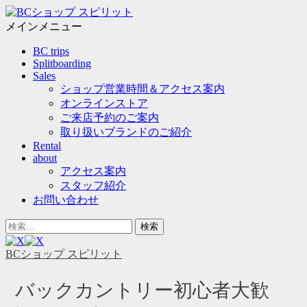
メ
ニ
メインメニュー
ュ
コ
BC trips
ー
ン
Splitboarding
テ
Sales
ン
ショップ営業時間＆アクセス案内
ツ
オンラインストア
へ
ご来店予約のご案内
ス
取り扱いブランドのご紹介
キ
Rental
ッ
about
プ
アクセス案内
スタッフ紹介
お問い合わせ
ヘ
検
ッ
索
ダ
対
BCショップ スピリット
ー
象:
サ
バックカントリー初心者大歓
イ