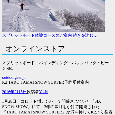
スプリットボード体験コースのご案内
続きを読む…
オンラインストア
スプリットボード・バインディング・バックパック・ビーコ
ン etc.
outdoorgear.jp
K2 TARO TAMAI SNOW SURFER予約受付案内
投
2016年2月5日
投稿者
Yoshi
稿
1月28日、コロラド州デンバーで開催されていた『SIA
日
SNOW SHOW』にて、3年の歳月をかけて開発された
『TARO TAMAI SNOW SURFER』
が満を持してK2より発表