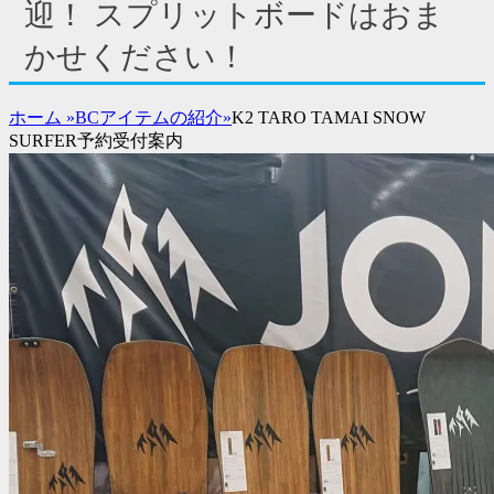
ド
迎！ スプリットボードはおま
バ
かせください！
ー
コ
ン
ホーム
»
BCアイテムの紹介
»
K2 TARO TAMAI SNOW
テ
SURFER予約受付案内
ン
ツ
を
表
示