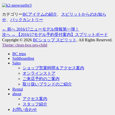
カテゴリー
BCアイテムの紹介
、
スピリットからのお知ら
せ
、
バックカントリー
過
← 前へ
2016/17ニューモデル情報第一弾！
投
去
次
次へ →
【2016/17モデル予約受付案内】スプリットボード
稿
の
の
Copyright © 2026
BCショップ スピリット
. All Rights Reserved.
Theme: clean-box-pro-child
投
投
ナ
上
稿:
稿:
BC trips
に
Splitboarding
ビ
ス
Sales
ク
ショップ営業時間＆アクセス案内
ゲ
ロ
オンラインストア
ー
ー
ご来店予約のご案内
ル
取り扱いブランドのご紹介
シ
Rental
about
ョ
アクセス案内
スタッフ紹介
ン
お問い合わせ