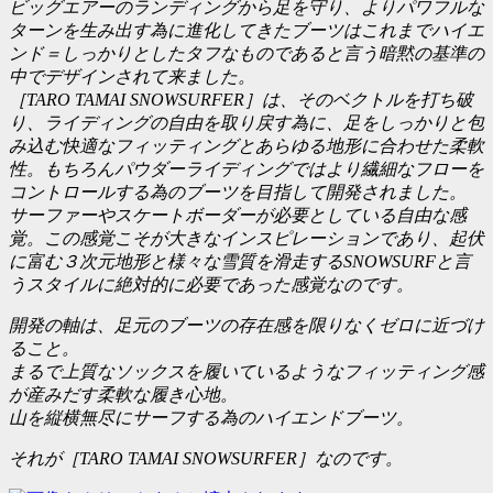
ビッグエアーのランディングから足を守り、よりパワフルな
ターンを生み出す為に進化してきたブーツはこれまでハイエ
ンド＝しっかりとしたタフなものであると言う暗黙の基準の
中でデザインされて来ました。
［TARO TAMAI SNOWSURFER］は、そのベクトルを打ち破
り、ライディングの自由を取り戻す為に、足をしっかりと包
み込む快適なフィッティングとあらゆる地形に合わせた柔軟
性。もちろんパウダーライディングではより繊細なフローを
コントロールする為のブーツを目指して開発されました。
サーファーやスケートボーダーが必要としている自由な感
覚。この感覚こそが大きなインスピレーションであり、起伏
に富む３次元地形と様々な雪質を滑走するSNOWSURFと言
うスタイルに絶対的に必要であった感覚なのです。
開発の軸は、足元のブーツの存在感を限りなくゼロに近づけ
ること。
まるで上質なソックスを履いているようなフィッティング感
が産みだす柔軟な履き心地。
山を縦横無尽にサーフする為のハイエンドブーツ。
それが［TARO TAMAI SNOWSURFER］なのです。