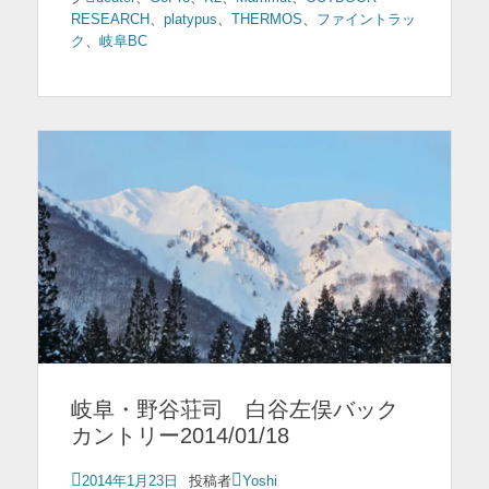
RESEARCH
、
platypus
、
THERMOS
、
ファイントラッ
ク
、
岐阜BC
岐阜・野谷荘司 白谷左俣バック
カントリー2014/01/18
投
2014年1月23日
投稿者
Yoshi