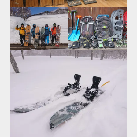
を
表
示