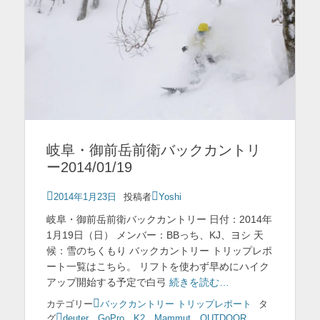
岐阜・御前岳前衛バックカントリ
ー2014/01/19
投
2014年1月23日
投稿者
Yoshi
稿
岐阜・御前岳前衛バックカントリー 日付：2014年
日
1月19日（日） メンバー：BBっち、KJ、ヨシ 天
候：雪のちくもり バックカントリー トリップレポ
ート一覧はこちら。 リフトを使わず早めにハイク
アップ開始する予定で白弓
続きを読む…
カテゴリー
バックカントリー トリップレポート
タ
グ
deuter
、
GoPro
、
K2
、
Mammut
、
OUTDOOR