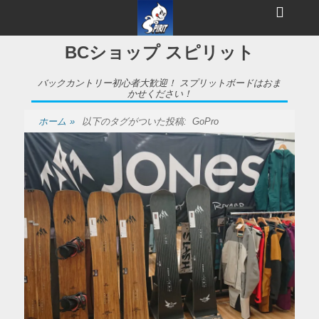
メ
ヘ
ニ
ュ
ッ
ー
BCショップ スピリット
ダ
ー
バックカントリー初心者大歓迎！ スプリットボードはおま
かせください！
サ
ホーム
»
以下のタグがついた投稿:
GoPro
イ
ド
バ
ー
コ
ン
テ
ン
ツ