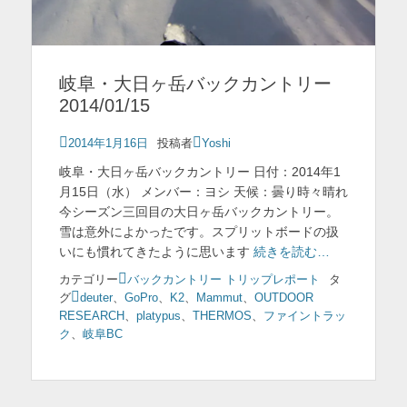
岐阜・大日ヶ岳バックカントリー
2014/01/15
投
2014年1月16日
投稿者
Yoshi
稿
岐阜・大日ヶ岳バックカントリー 日付：2014年1
日
月15日（水） メンバー：ヨシ 天候：曇り時々晴れ
今シーズン三回目の大日ヶ岳バックカントリー。
雪は意外によかったです。スプリットボードの扱
いにも慣れてきたように思います
続きを読む…
カテゴリー
バックカントリー トリップレポート
タ
グ
deuter
、
GoPro
、
K2
、
Mammut
、
OUTDOOR
RESEARCH
、
platypus
、
THERMOS
、
ファイントラッ
ク
、
岐阜BC