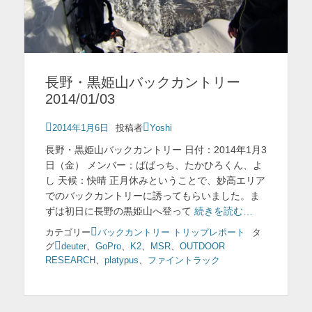
長野・黒姫山バックカントリー
2014/01/03
投
2014年1月6日
投稿者
Yoshi
稿
長野・黒姫山バックカントリー 日付：2014年1月3
日
日（金） メンバー：ばばっち、たかひろくん、よ
し 天候：快晴 正月休みということで、妙高エリア
でのバックカントリーに誘ってもらいました。ま
ずは初日に長野の黒姫山へ登って
続きを読む…
カテゴリー
バックカントリー トリップレポート
タ
グ
deuter
、
GoPro
、
K2
、
MSR
、
OUTDOOR
RESEARCH
、
platypus
、
ファイントラック