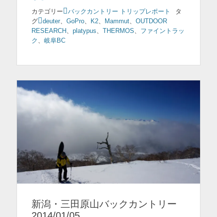
カテゴリー
バックカントリー トリップレポート
タ
グ
deuter
、
GoPro
、
K2
、
Mammut
、
OUTDOOR
RESEARCH
、
platypus
、
THERMOS
、
ファイントラッ
ク
、
岐阜BC
新潟・三田原山バックカントリー
2014/01/05