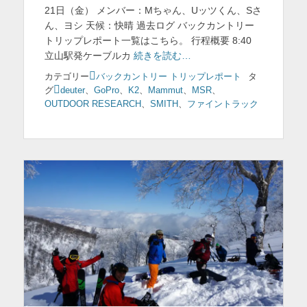
日
21日（金） メンバー：Mちゃん、Uッツくん、Sさ
ん、ヨシ 天候：快晴 過去ログ バックカントリー
トリップレポート一覧はこちら。 行程概要 8:40
立山駅発ケーブルカ
続きを読む…
カテゴリー
バックカントリー トリップレポート
タ
グ
deuter
、
GoPro
、
K2
、
Mammut
、
MSR
、
OUTDOOR RESEARCH
、
SMITH
、
ファイントラック