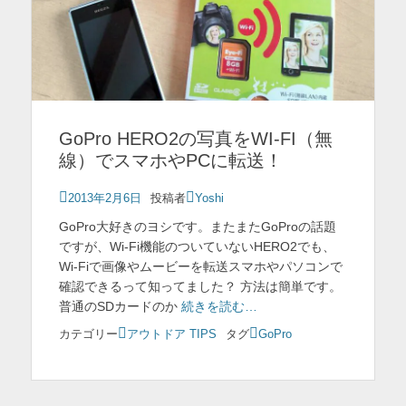
GoPro HERO2の写真をWI-FI（無
線）でスマホやPCに転送！
投
2013年2月6日
投稿者
Yoshi
稿
GoPro大好きのヨシです。またまたGoProの話題
日
ですが、Wi-Fi機能のついていないHERO2でも、
Wi-Fiで画像やムービーを転送スマホやパソコンで
確認できるって知ってました？ 方法は簡単です。
普通のSDカードのか
続きを読む…
カテゴリー
アウトドア TIPS
タグ
GoPro