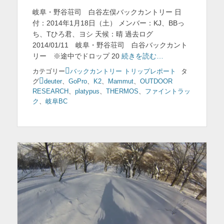
稿
岐阜・野谷荘司 白谷左俣バックカントリー 日
日
付：2014年1月18日（土） メンバー：KJ、BBっ
ち、Tひろ君、ヨシ 天候：晴 過去ログ
2014/01/11 岐阜・野谷荘司 白谷バックカント
リー ※途中でドロップ 20
続きを読む…
カテゴリー
バックカントリー トリップレポート
タ
グ
deuter
、
GoPro
、
K2
、
Mammut
、
OUTDOOR
RESEARCH
、
platypus
、
THERMOS
、
ファイントラッ
ク
、
岐阜BC