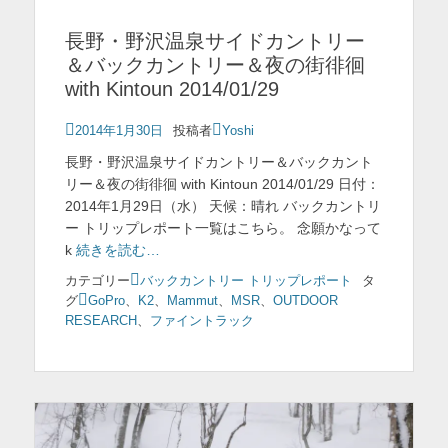
長野・野沢温泉サイドカントリー
＆バックカントリー＆夜の街徘徊
with Kintoun 2014/01/29
投
2014年1月30日
投稿者
Yoshi
稿
長野・野沢温泉サイドカントリー＆バックカント
日
リー＆夜の街徘徊 with Kintoun 2014/01/29 日付：
2014年1月29日（水） 天候：晴れ バックカントリ
ー トリップレポート一覧はこちら。 念願かなって
k
続きを読む…
カテゴリー
バックカントリー トリップレポート
タ
グ
GoPro
、
K2
、
Mammut
、
MSR
、
OUTDOOR
RESEARCH
、
ファイントラック