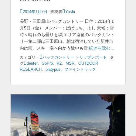
投
2014年1月7日
投稿者
Yoshi
稿
長野・三田原山バックカントリー 日付：2014年1
日
月5日（金） メンバー：ばばっち、よし 天候：雪
時々晴れのち曇り 妙高エリア遠征のバックカント
リー第二弾は三田原山。朝は宿泊していた新井市
内は雨。スキー場へ向かう途中も雪
続きを読む…
カテゴリー
バックカントリー トリップレポート
タ
グ
deuter
、
GoPro
、
K2
、
MSR
、
OUTDOOR
RESEARCH
、
platypus
、
ファイントラック