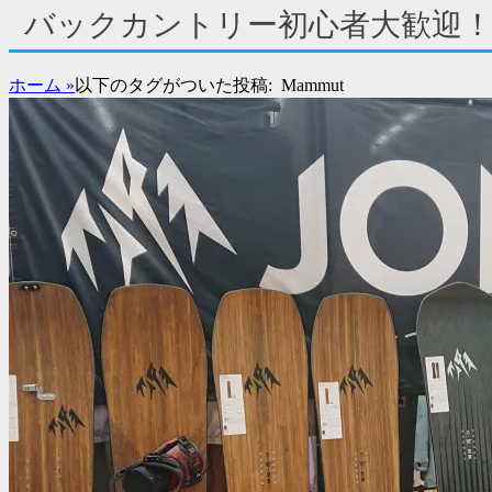
サ
バックカントリー初心者大歓迎！
イ
ド
バ
ホーム
»
以下のタグがついた投稿:
Mammut
ー
コ
ン
テ
ン
ツ
を
表
示