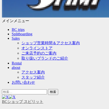
メインメニュー
コ
BC trips
ン
Splitboarding
テ
Sales
ン
ショップ営業時間＆アクセス案内
ツ
オンラインストア
へ
ご来店予約のご案内
ス
取り扱いブランドのご紹介
キ
Rental
ッ
about
プ
アクセス案内
スタッフ紹介
お問い合わせ
ヘ
検
ッ
索
ダ
対
BCショップ スピリット
ー
象: