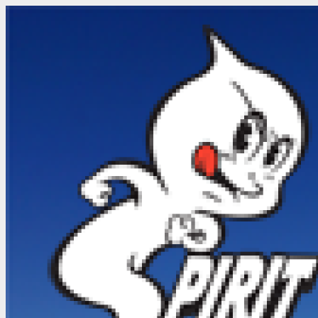
メ
ニ
ュ
ー